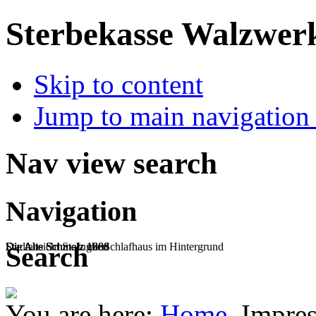
Sterbekasse Walzwerk
Skip to content
Jump to main navigation 
Nav view search
Navigation
Die Alte Schmelz 1888
Die Alte Schmelz 1906
Die Alte Schmelz mit Schlafhaus im Hintergrund
Stadtansicht St. Ingbert
Search
You are here:
Home
Impre